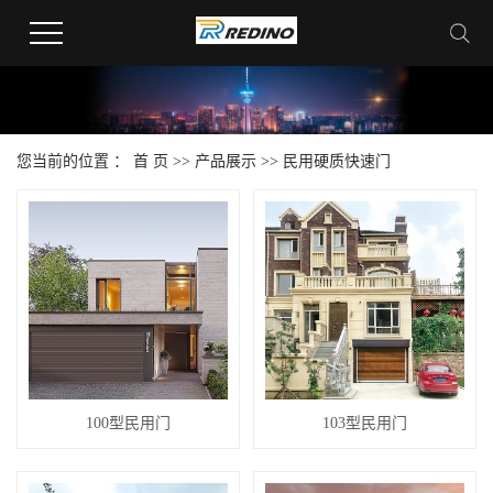
您当前的位置 ：
首 页
>>
产品展示
>>
民用硬质快速门
100型民用门
103型民用门