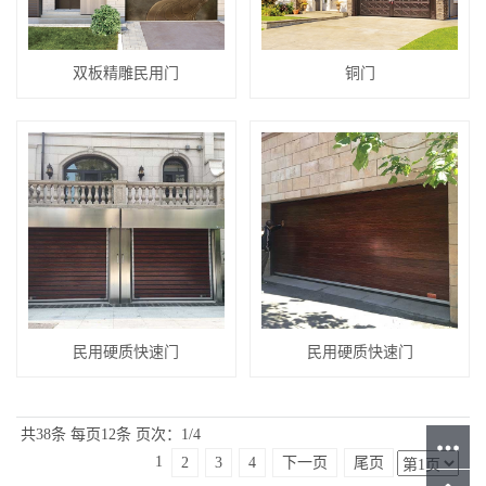
双板精雕民用门
铜门
民用硬质快速门
民用硬质快速门
共38条
每页12条
页次：1/4
1
2
3
4
下一页
尾页