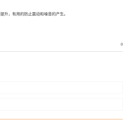
用提升，有用的防止震动和噪音的产生。
0