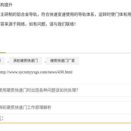
机构提升
自主研制的铝合金导轨，符合快速变速使用的导轨体系，运转时使门体有
内容来源于网络，如有问题，请与我们联络！
,
,
门
涡轮硬质快速门
硬质快速门厂家
//www.sycxmyyxgs.com/news/430.html
使用硬质快速门时出现各种问题该如何处理？
涡轮硬质快速门工作原理解析
览：