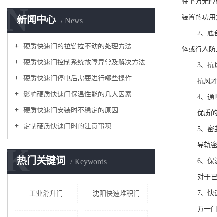
待下方无障
N
装置的功用
新闻中心
News
2、
硬质快速门的拉链拉不动的处理方法
体或行人防
硬质快速门控制系统故障异常及解决方法
3、抗
硬质快速门停电后需要进行哪些操作
抗风才
影响硬质快速门保温性能的几大因素
4、通
硬质快速门安装时不稳定的原因
优质
定制硬质快速门时的注意事项
5、密
导轨
K
热门关键词
Keywords
6、保
对于已
7、快
工业滑升门
沈阳快速堆积门
万一