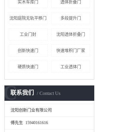
实木车库门
透体折叠门
沈阳庭院无轨平移门
多段提升门
工业门封
沈阳透体折叠门
创新快速门
快速堆积门厂家
硬质快速门
工业透体门
C
联系我们
Contact Us
沈阳创新门业有限公司
傅先生 15940161616