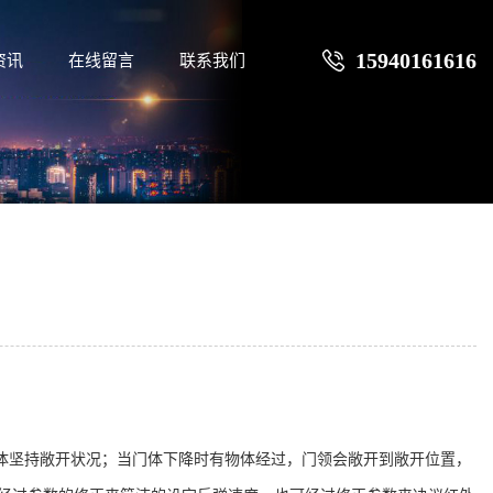
15940161616
资讯
在线留言
联系我们
体坚持敞开状况；当门体下降时有物体经过，门领会敞开到敞开位置，