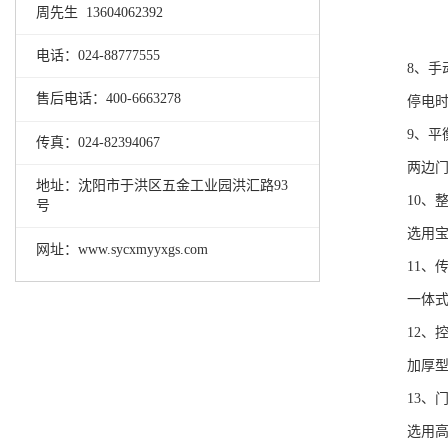
周先生 13604062392
电话：024-88777555
8、手
售后电话：400-6663278
停电
9、平
传真：024-82394067
两边
地址：沈阳市于洪区五金工业园洪汇路93
10、
号
选用
网址：www.sycxmyyxgs.com
11、
一体
12、
加厚型
13、
选用