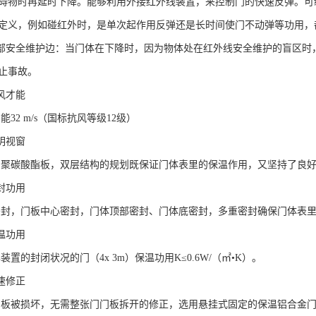
碍物时再延时下降。能够利用外接红外线装置，来控制门的快速反弹。可
定义，例如碰红外时，是单次起作用反弹还是长时间使门不动弹等功用，
底部安全维护边：当门体在下降时，因为物体处在红外线安全维护的盲区时
止事故。
风才能
能32 m/s（国标抗风等级12级）
明视窗
的聚碳酸酯板，双层结构的规划既保证门体表里的保温作用，又坚持了良
封功用
密封，门板中心密封，门体顶部密封、门体底密封，多重密封确保门体表
温功用
装置的封闭状况的门（4x 3m）保温功用K≤0.6W/（㎡•K）。
速修正
门板被损坏，无需整张门门板拆开的修正，选用悬挂式固定的保温铝合金