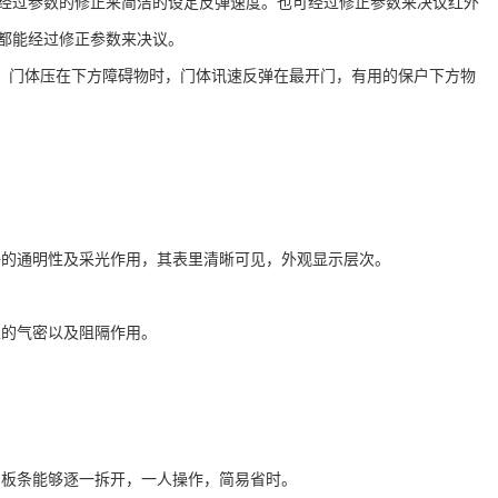
经过参数的修正来简洁的设定反弹速度。也可经过修正参数来决议红外
都能经过修正参数来决议。
，门体压在下方障碍物时，门体讯速反弹在最开门，有用的保户下方物
好的通明性及采光作用，其表里清晰可见，外观显示层次。
里的气密以及阻隔作用。
门板条能够逐一拆开，一人操作，简易省时。